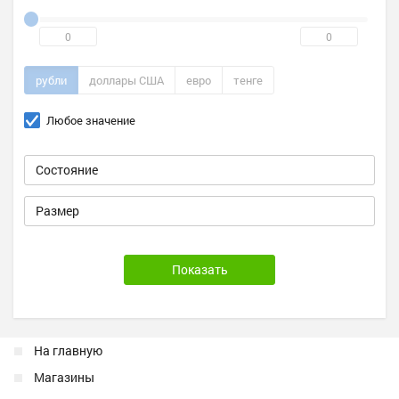
рубли
доллары США
евро
тенге
Любое значение
На главную
Магазины