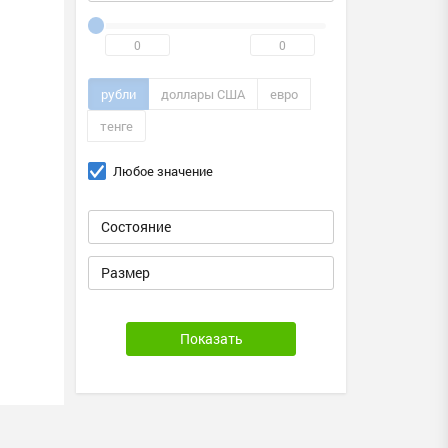
рубли
доллары США
евро
тенге
Любое значение