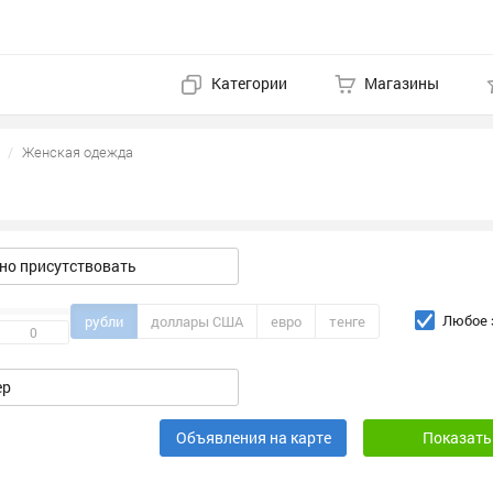
Категории
Магазины
Женская одежда
о присутствовать
Любое 
рубли
доллары США
евро
тенге
Объявления на карте