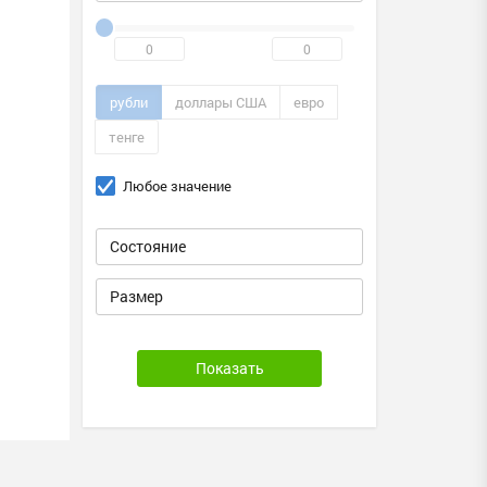
рубли
доллары США
евро
тенге
Любое значение