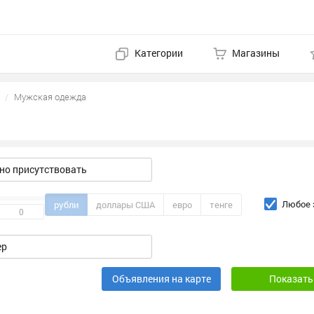
Категории
Магазины
Мужская одежда
о присутствовать
Любое 
рубли
доллары США
евро
тенге
Объявления на карте