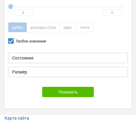
рубли
доллары США
евро
тенге
Любое значение
Карта сайта