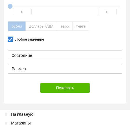
рубли
доллары США
евро
тенге
Любое значение
На главную
Магазины