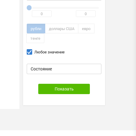
рубли
доллары США
евро
тенге
Любое значение