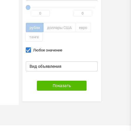
рубли
доллары США
евро
тенге
Любое значение
Вид объявления