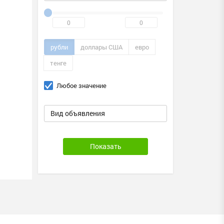
рубли
доллары США
евро
тенге
Любое значение
Вид объявления