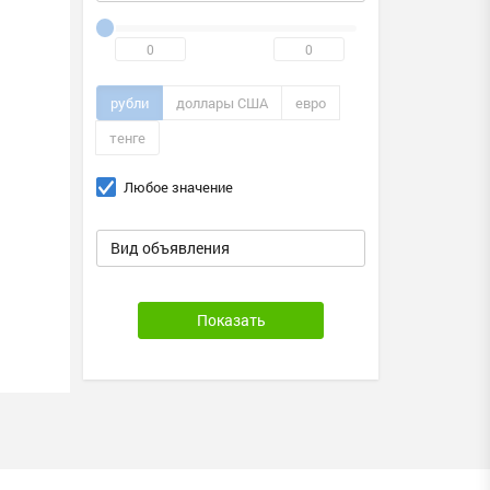
рубли
доллары США
евро
тенге
Любое значение
Вид объявления