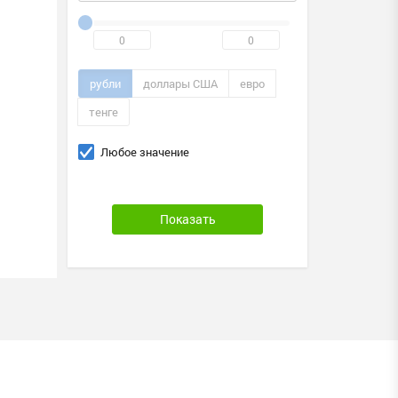
рубли
доллары США
евро
тенге
Любое значение