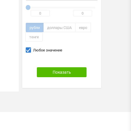
рубли
доллары США
евро
тенге
Любое значение